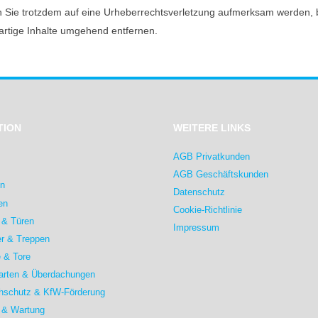
ten Sie trotzdem auf eine Urheberrechtsverletzung aufmerksam werden, 
rtige Inhalte umgehend entfernen.
TION
WEITERE LINKS
AGB Privatkunden
AGB Geschäftskunden
en
Datenschutz
en
Cookie-Richtlinie
 & Türen
Impressum
r & Treppen
 & Tore
arten & Überdachungen
hschutz & KfW-Förderung
 & Wartung